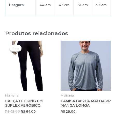
Largura
44 cm
47 cm
51 cm
53 cm
Produtos relacionados
Sale!
Sale!
Malharia
Malharia
CALÇA LEGGING EM
CAMISA BASICA MALHA PP
SUPLEX AERÓBICO
MANGA LONGA
O
O
R$
69,00
R$
64,00
R$
29,00
preço
preço