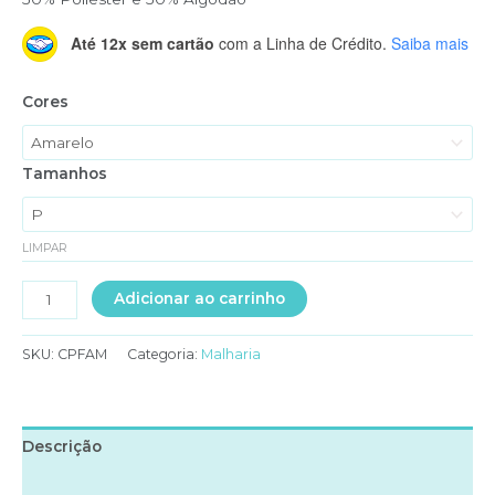
Até 12x sem cartão
com a Linha de Crédito.
Saiba mais
Cores
Tamanhos
LIMPAR
CAMISA
Adicionar ao carrinho
POLO
MALHA
SKU:
CPFAM
Categoria:
Malharia
PIQUET
FEMININA
quantidade
Descrição
Informação adicional