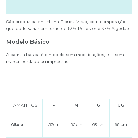
Avaliações (0)
São produzida em Malha Piquet Misto, com composição
que pode variar em torno de 63% Poliéster e 37% Algodão
Modelo Básico
A camisa básica é o modelo sem modificações, lisa, sem
marca, bordado ou impressão.
TAMANHOS
P
M
G
GG
Altura
57cm
60cm
63 cm
66 cm