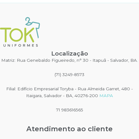
variantes.
variantes.
As
As
opções
opções
podem
podem
ser
ser
escolhidas
escolhidas
na
na
Localização
página
página
do
do
Matriz: Rua Genebaldo Figueiredo, n° 30 - Itapuã - Salvador, BA.
produto
produto
(71) 3249-8573
Filial: Edifício Empresarial Toryba - Rua Almeida Garret, 480 -
Itaigara, Salvador - BA, 40276-200
MAPA
71 983616565
Atendimento ao cliente