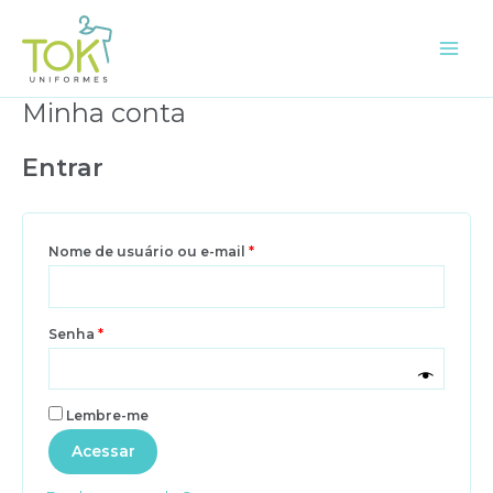
Ir
para
o
Main
conteúdo
Men
Minha conta
Entrar
Obrigatório
Nome de usuário ou e-mail
*
Obrigatório
Senha
*
Lembre-me
Acessar