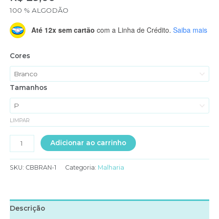
100 % ALGODÃO
Até 12x sem cartão
com a Linha de Crédito.
Saiba mais
Cores
Tamanhos
LIMPAR
CAMISA
Adicionar ao carrinho
BASICA
MALHA
SKU:
CBBRAN-1
Categoria:
Malharia
100%
ALGODÃO
MANGA
CURTA
Descrição
quantidade