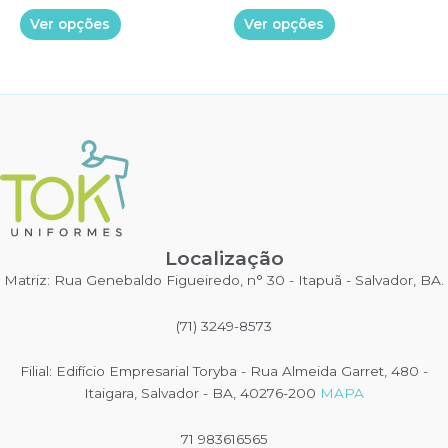
preço
preço
Este
Este
original
atual
Ver opções
Ver opções
produto
produto
era:
é:
R$ 69,00.
R$ 64,00.
tem
tem
várias
várias
variantes.
variantes.
As
As
opções
opções
podem
podem
ser
ser
escolhidas
escolhidas
na
na
Localização
página
página
do
do
Matriz: Rua Genebaldo Figueiredo, n° 30 - Itapuã - Salvador, BA.
produto
produto
(71) 3249-8573
Filial: Edifício Empresarial Toryba - Rua Almeida Garret, 480 -
Itaigara, Salvador - BA, 40276-200
MAPA
71 983616565