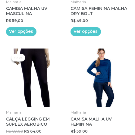
Malharia
Malharia
CAMISA MALHA UV
CAMISA FEMININA MALHA
MASCULINA
DRY BOLT
R$
59,00
R$
49,00
Este
Este
Ver opções
Ver opções
produto
produto
tem
tem
várias
várias
variantes.
variantes.
Sale!
Sale!
As
As
opções
opções
podem
podem
ser
ser
escolhidas
escolhidas
na
na
página
página
do
do
Malharia
Malharia
produto
produto
CALÇA LEGGING EM
CAMISA MALHA UV
SUPLEX AERÓBICO
FEMININA
O
O
R$
69,00
R$
64,00
R$
59,00