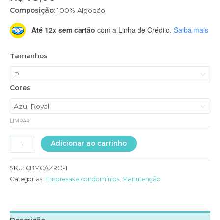
Composição:
100% Algodão
Até 12x sem cartão
com a Linha de Crédito.
Saiba mais
Tamanhos
Cores
LIMPAR
CAMISA
Adicionar ao carrinho
EM
BRIM
SKU:
CBMCAZRO-1
MANGA
Categorias:
Empresas e condomínios
,
Manutenção
LONGA
quantidade