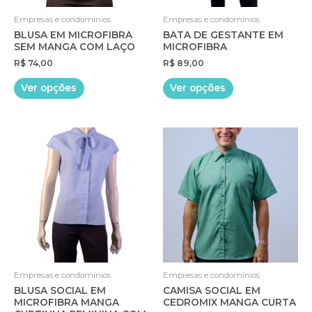
Empresas e condomínios
Empresas e condomínios
BLUSA EM MICROFIBRA
BATA DE GESTANTE EM
SEM MANGA COM LAÇO
MICROFIBRA
R$
74,00
R$
89,00
Este
Este
Ver opções
Ver opções
produto
produto
tem
tem
várias
várias
variantes.
variantes.
As
As
opções
opções
podem
podem
ser
ser
escolhidas
escolhidas
na
na
página
página
do
do
Empresas e condomínios
Empresas e condomínios
produto
produto
BLUSA SOCIAL EM
CAMISA SOCIAL EM
MICROFIBRA MANGA
CEDROMIX MANGA CURTA