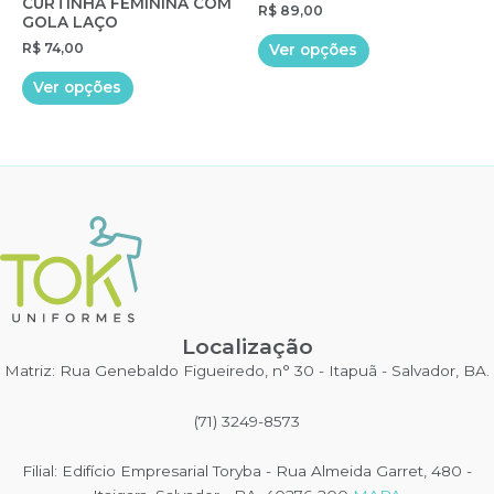
CURTINHA FEMININA COM
R$
89,00
GOLA LAÇO
Este
R$
74,00
Ver opções
produto
Este
tem
Ver opções
produto
várias
tem
variantes.
várias
As
variantes.
opções
As
podem
opções
ser
podem
escolhidas
ser
na
escolhidas
página
na
do
Localização
página
produto
do
Matriz: Rua Genebaldo Figueiredo, n° 30 - Itapuã - Salvador, BA.
produto
(71) 3249-8573
Filial: Edifício Empresarial Toryba - Rua Almeida Garret, 480 -