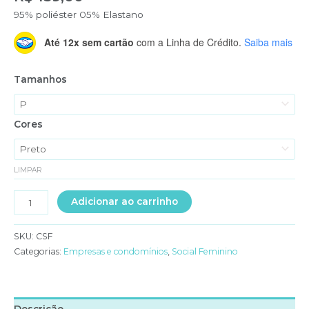
95% poliéster 05% Elastano
Até 12x sem cartão
com a Linha de Crédito.
Saiba mais
Tamanhos
Cores
LIMPAR
CONJUNTO
Adicionar ao carrinho
CALÇA
E
SKU:
CSF
COLETE
Categorias:
Empresas e condomínios
,
Social Feminino
COM
BOTÕES
quantidade