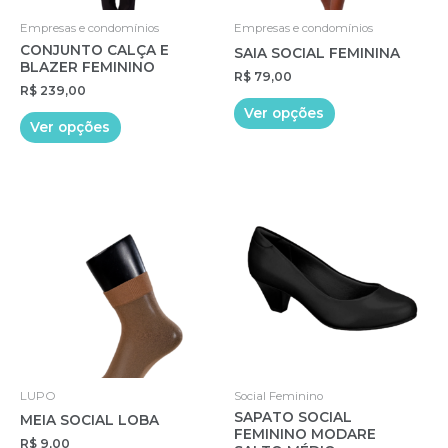
Empresas e condomínios
Empresas e condomínios
CONJUNTO CALÇA E
SAIA SOCIAL FEMININA
BLAZER FEMININO
R$
79,00
R$
239,00
Este
Ver opções
Este
produto
Ver opções
produto
tem
tem
várias
várias
variantes.
variantes.
As
As
opções
opções
podem
podem
ser
ser
escolhidas
escolhidas
na
na
página
página
do
do
produto
LUPO
Social Feminino
produto
SAPATO SOCIAL
MEIA SOCIAL LOBA
FEMININO MODARE
R$
9,00