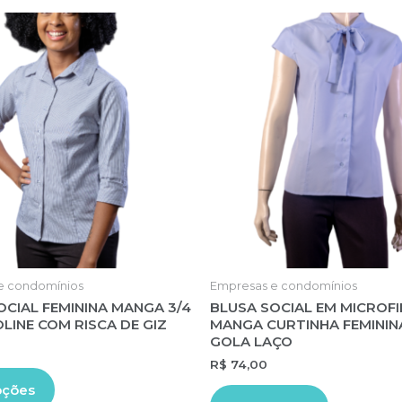
e condomínios
Empresas e condomínios
OCIAL FEMININA MANGA 3/4
BLUSA SOCIAL EM MICROF
LINE COM RISCA DE GIZ
MANGA CURTINHA FEMININ
GOLA LAÇO
R$
74,00
Este
Este
pções
produto