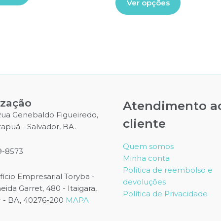
Ver opções
produto
tem
tem
várias
várias
variantes.
variantes.
As
As
opções
opções
podem
podem
ser
ser
escolhidas
escolhidas
na
ização
Atendimento a
na
página
 Rua Genebaldo Figueiredo,
cliente
página
do
Itapuã - Salvador, BA.
do
produto
produto
Quem somos
9-8573
Minha conta
Política de reembolso e
difício Empresarial Toryba -
devoluções
ida Garret, 480 - Itaigara,
Política de Privacidade
r - BA, 40276-200
MAPA