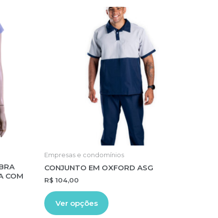
Empresas e condomínios
IBRA
CONJUNTO EM OXFORD ASG
A COM
R$
104,00
Este
Ver opções
produto
tem