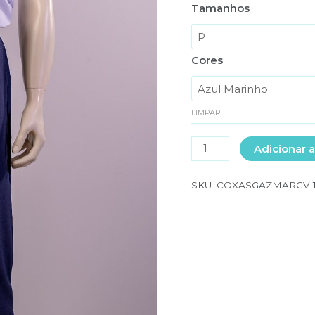
Tamanhos
Cores
LIMPAR
CALÇA
Adicionar a
EM
OXFORD
SKU:
COXASGAZMARGV-
COM
CORDÃO
E
ELASTICO
quantidade