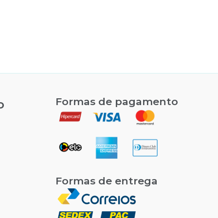
várias
variantes.
As
opções
podem
ser
escolhidas
na
Formas de pagamento
o
página
do
produto
Formas de entrega