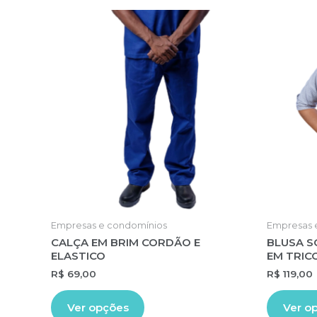
Empresas e condomínios
Empresas 
CALÇA EM BRIM CORDÃO E
BLUSA S
ELASTICO
EM TRICO
R$
69,00
R$
119,00
Este
Ver opções
Ver o
produto