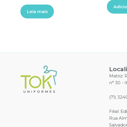
Adicio
Leia mais
Local
Matriz:
n° 30 - 
(71) 324
Filial: E
Rua Alme
Salvado