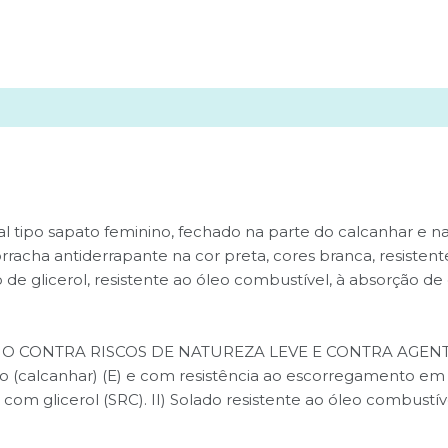
0)
al tipo sapato feminino, fechado na parte do calcanhar e 
rracha antiderrapante na cor preta, cores branca, resist
de glicerol, resistente ao óleo combustível, à absorção de 
IO CONTRA RISCOS DE NATUREZA LEVE E CONTRA AGENTE
o (calcanhar) (E) e com resistência ao escorregamento em 
om glicerol (SRC). II) Solado resistente ao óleo combustíve