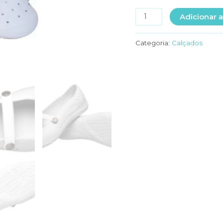
SAPATILHA
Adicionar a
SOFTWORK
BRANCA
Categoria:
Calçados
quantidade