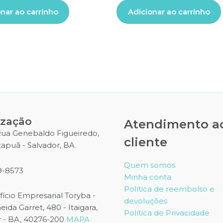
nar ao carrinho
Adicionar ao carrinho
ização
Atendimento a
 Rua Genebaldo Figueiredo,
cliente
Itapuã - Salvador, BA.
Quem somos
9-8573
Minha conta
Política de reembolso e
difício Empresarial Toryba -
devoluções
ida Garret, 480 - Itaigara,
Política de Privacidade
r - BA, 40276-200
MAPA