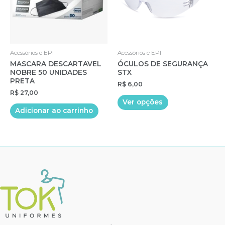
Acessórios e EPI
Acessórios e EPI
MASCARA DESCARTAVEL
ÓCULOS DE SEGURANÇA
NOBRE 50 UNIDADES
STX
PRETA
R$
6,00
R$
27,00
Este
Ver opções
produto
Adicionar ao carrinho
tem
várias
variantes.
As
opções
podem
ser
escolhidas
na
página