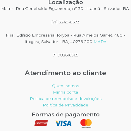
Localização
do
Matriz: Rua Genebaldo Figueiredo, n° 30 - Itapuã - Salvador, BA.
produto
(71) 3249-8573
Filial: Edifício Empresarial Toryba - Rua Almeida Garret, 480 -
Itaigara, Salvador - BA, 40276-200
MAPA
71 983616565
Atendimento ao cliente
Quem somos
Minha conta
Política de reembolso e devoluções
Política de Privacidade
Formas de pagamento