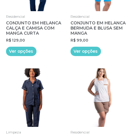
Residencial
Residencial
CONJUNTO EM HELANCA
CONJUNTO EM HELANCA
CALÇA E CAMISA COM
BERMUDA E BLUSA SEM
MANGA CURTA
MANGA
R$
129,00
R$
99,00
Este
Este
Ver opções
Ver opções
produto
produto
tem
tem
várias
várias
variantes.
variantes.
As
As
opções
opções
podem
podem
ser
ser
escolhidas
escolhidas
na
na
página
página
do
do
Limpeza
Residencial
produto
produto