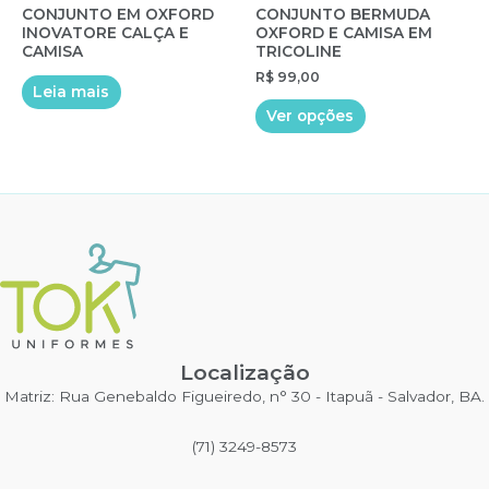
CONJUNTO EM OXFORD
CONJUNTO BERMUDA
INOVATORE CALÇA E
OXFORD E CAMISA EM
CAMISA
TRICOLINE
R$
99,00
Leia mais
Este
Ver opções
produto
tem
várias
variantes.
As
opções
podem
ser
escolhidas
na
Localização
página
do
Matriz: Rua Genebaldo Figueiredo, n° 30 - Itapuã - Salvador, BA.
produto
(71) 3249-8573