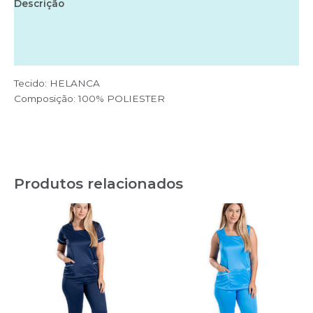
Descrição
MANGA
CURTA
Informação adicional
quantidade
Avaliações (0)
Tecido: HELANCA
Composição: 100% POLIESTER
Produtos relacionados