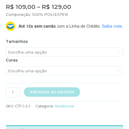
Faixa
R$
109,00
–
R$
129,00
de
Composição: 100% POLIESTER
preço:
R$ 109,00
Até 12x sem cartão
com a Linha de Crédito.
Saiba mais
através
R$ 129,00
Tamanhos
Cores
CONJUNTO
Adicionar ao carrinho
EM
HELANCA
SKU:
CTF-1-2-1
Categoria:
Residencial
BERMUDA
E
CAMISA
COM