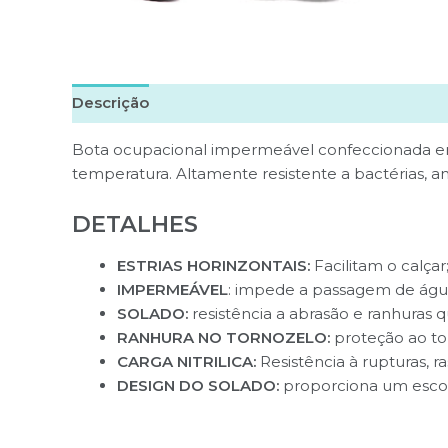
Descrição
Avaliações (0)
Bota ocupacional impermeável confeccionada em p
temperatura. Altamente resistente a bactérias, ambi
DETALHES
ESTRIAS HORINZONTAIS:
Facilitam o calçar
IMPERMEÁVEL
: impede a passagem de águ
SOLADO:
resistência a abrasão e ranhuras
RANHURA NO TORNOZELO:
proteção ao to
CARGA NITRILICA:
Resistência à rupturas, r
DESIGN DO SOLADO:
proporciona um escoa