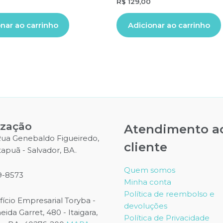
R$
129,00
nar ao carrinho
Adicionar ao carrinho
ização
Atendimento a
 Rua Genebaldo Figueiredo,
cliente
Itapuã - Salvador, BA.
Quem somos
9-8573
Minha conta
Política de reembolso e
difício Empresarial Toryba -
devoluções
ida Garret, 480 - Itaigara,
Política de Privacidade