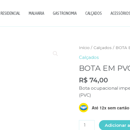
RESIDENCIAL
MALHARIA
GASTRONOMIA
CALÇADOS
ACESSÓRIOS 
Início
/
Calçados
/ BOTA
Calçados
BOTA EM PV
R$
74,00
Bota ocupacional impe
(PVC)
Até 12x sem cartão
BOTA
Adicionar a