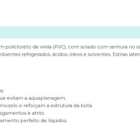
olicloreto de vinila (PVC), com solado com ranhura no sal
entes refrigerados, ácidos, óleos e solventes. Estrias latera
;
a;
 que evitam a aquaplanagem.
rnozelo e reforçam a estrutura da bota.
asgamentos e atrito
mento perfeito de líquidos.