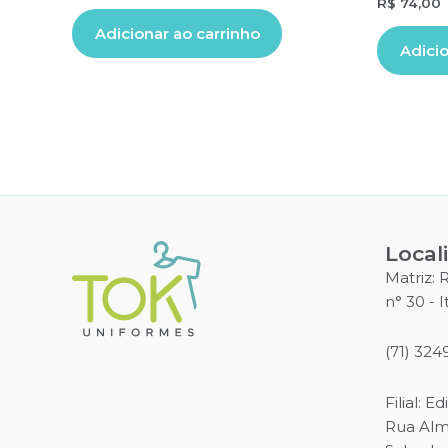
R$
74,00
Adicionar ao carrinho
Adicio
Local
Matriz:
n° 30 - 
(71) 324
Filial: E
Rua Alme