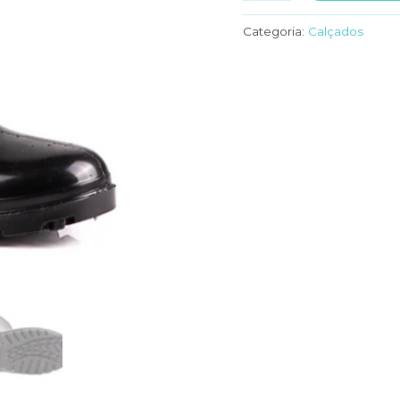
EM
PVC
Categoria:
Calçados
CANO
LONGO
PRETO
quantidade